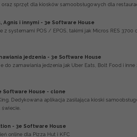
raz sprzęt dla kiosków samoobsługowych dla restauracji 
, Agnis i innymi - 3e Software House
 z systemami POS / EPOS, takimi jak Micros RES 3700 o
amawiania jedzenia - 3e Software House
e do zamawiania jedzenia jak Uber Eats, Bolt Food i inn
3e Software House - clone
ng. Dedykowana aplikacja zasilająca kioski samoobsługo
 świecie.
ation - 3e Software House
ń online dla Pizza Hut i KFC