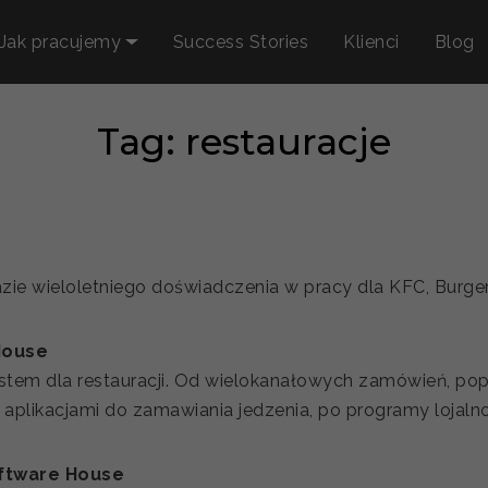
Jak pracujemy
Success Stories
Klienci
Blog
Tag: restauracje
e wieloletniego doświadczenia w pracy dla KFC, Burger 
House
stem dla restauracji. Od wielokanałowych zamówień, pop
 z aplikacjami do zamawiania jedzenia, po programy lojaln
ftware House