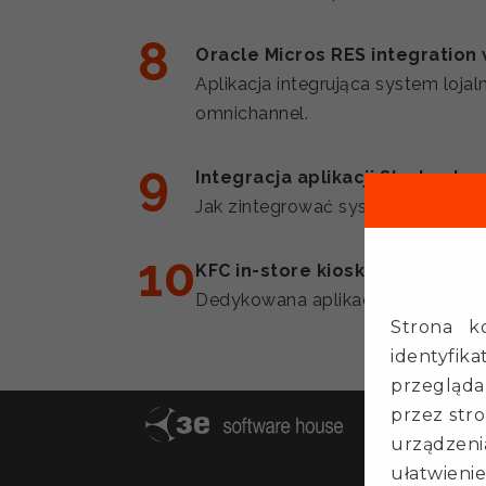
Oracle Micros RES integration 
Aplikacja integrująca system loj
omnichannel.
Integracja aplikacji Starbuck
Jak zintegrować system lojalno
KFC in-store kiosks - 3e Softw
Dedykowana aplikacja zasilająca k
Strona ko
identyfika
przegląda
przez str
Sie
urządzenia
3e s
ułatwienie
ul. J