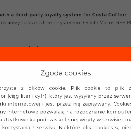
with a third-party loyalty system for Costa Coffee 
alnościowy Costa Coffee z systemem Oracle Micros RES 
s z urzędem skarbowym
ściowy restauracji z czeskim automatycznym systemem 
Zgoda cookies
are House
ioski samoobsługowe w jednej z najbardziej renomowanych
rzysta z plików cookie. Plik cookie to plik z
tor (ciąg liter i cyfr), który jest wysyłany przez se
rki internetowej i jest przez nią zapisywany. Cooki
ony internetowe pozwalają na rozpoznanie komputer
dziba
Kontakt
 Użytkownika podczas kolejnej wizyty w serwisie i m
oftware house
(+48) 725 935 000
 korzystania z serwisu. Niektóre pliki cookies są n
elinka 32
info@3e.pl