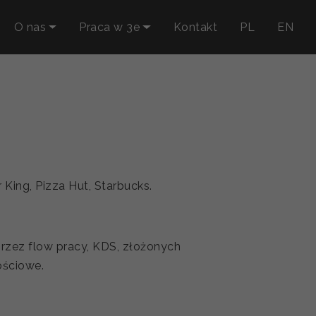
O nas
Praca w 3e
Kontakt
PL
EN
King, Pizza Hut, Starbucks.
rzez flow pracy, KDS, złożonych
ościowe.