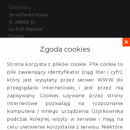
Siedziba
3e software house
ul. Jelinka 32
01-646
Warsaw
Poland
×
Zgoda cookies
Oddział
3e software house
Strona korzysta z plików cookie. Plik cookie to
ul. Gdańska 54 lok. 409
plik zawierający identyfikator (ciąg liter i cyfr),
90-612
Łódź
który jest wysyłany przez serwer WWW do
Poland
przeglądarki internetowej i jest przez nią
zapisywany. Cookies używane przez strony
Kontakt
internetowe pozwalają na rozpoznanie
(+48) 725 935 000
komputera / innego urządzenia Użytkownika
info@3e.pl
podczas kolejnej wizyty w serwisie i mają na
www.3e.pl
celu ułatwienie korzystania z serwisu. Niektóre