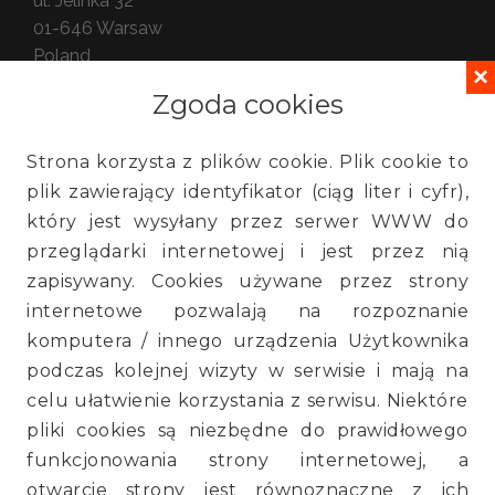
ul. Jelinka 32
01-646
Warsaw
Poland
×
Zgoda cookies
Oddział
3e software house
Strona korzysta z plików cookie. Plik cookie to
ul. Gdańska 54 lok. 409
plik zawierający identyfikator (ciąg liter i cyfr),
90-612
Łódź
który jest wysyłany przez serwer WWW do
Poland
przeglądarki internetowej i jest przez nią
zapisywany. Cookies używane przez strony
Kontakt
internetowe pozwalają na rozpoznanie
(+48) 725 935 000
komputera / innego urządzenia Użytkownika
info@3e.pl
podczas kolejnej wizyty w serwisie i mają na
www.3e.pl
celu ułatwienie korzystania z serwisu. Niektóre
pliki cookies są niezbędne do prawidłowego
Mapa strony
funkcjonowania strony internetowej, a
Usługi
otwarcie strony jest równoznaczne z ich
QSR